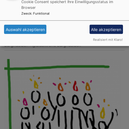
Cookie Consent speichert Ihre Einwilligungsstatus im
Browser
Zweck
:
Funktional
So, 9.8. 9 Uhr
Auswahl akzeptieren
Alle akzeptieren
Burghaslach: Gottesdienst
Evang.-Luth. Pfarramt Burghaslach
Realisiert mit Klaro!
Burghaslach
Ägidiuskirche Burghaslach