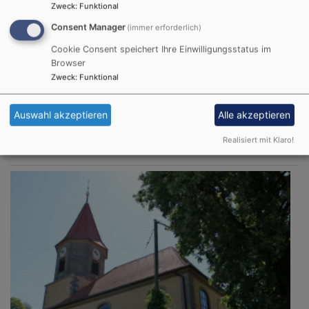
Zweck
:
Funktional
Consent Manager
(immer erforderlich)
Cookie Consent speichert Ihre Einwilligungsstatus im
Browser
Zweck
:
Funktional
i
Auswahl akzeptieren
Alle akzeptieren
Termine der Pfarrei Schnodsenbach-
Realisiert mit Klaro!
Scheinfeld