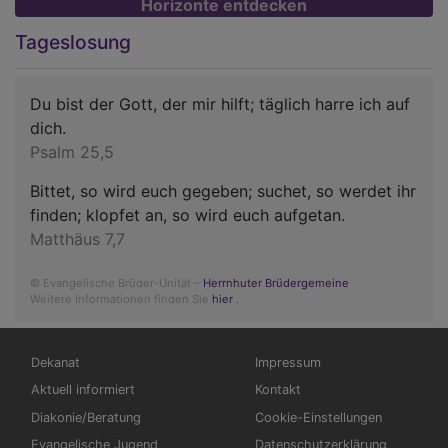
Horizonte entdecken
Tageslosung
Du bist der Gott, der mir hilft; täglich harre ich auf
dich.
Psalm 25,5
Bittet, so wird euch gegeben; suchet, so werdet ihr
finden; klopfet an, so wird euch aufgetan.
Matthäus 7,7
© Evangelische Brüder-Unität –
Herrnhuter Brüdergemeine
Weitere Informationen finden Sie
hier
.
Hauptnavigation
Fußbereichsmenü
Dekanat
Impressum
Aktuell informiert
Kontakt
Diakonie/Beratung
Cookie-Einstellungen
Evangelische Jugend
Datenschutzerklärung